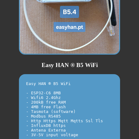
Easy HAN ® B5 WiFi
Easy HAN ® B5 WiFi

- ESP32-C6 8MB

- Wifi6 2.4Ghz

- 200kB free RAM

- 4MB free Flash

- Tasmota (software)

- Modbus RS485

- Http Https Mqtt Mqtts Ssl Tls

- InfluxDB https

- Antena Externa

- 3V-5V input voltage
