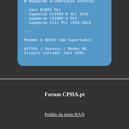
# Requerem alimentação externa:

- Janz B2801 PLC

- Sagemcom CX1000-6 PLC 2016

- Sagemcom CX2000-9 PLC

- Sagemcom S212 PLC 2020-2024

---

Modems E-REDES não suportados:

WithUs / Dynasys / Modem 4G.

Excepto contador Janz GPRS.

Forum CPHA.pt
Pedido da porta HAN