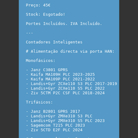
Preço: 45€

Stock: Esgotado!

Portes Incluídos. IVA Incluído.

---

Contadores Inteligentes

# Alimentação directa via porta HAN:

Monofásicos:

- Janz C3801 GPRS

- Kaifa MA109H PLC 2023-2025

- Kaifa MA109P PLC 2021-2022

- Landis+Gyr ZCXe110 S3 PLC 2017-2019

- Landis+Gyr ZCXe110 S5 PLC 2022

- Ziv 5CTM P2C CSF PLC 2018-2024

Trifásicos:

- Janz B2801 GPRS 2017

- Landis+Gyr ZMXe310 S3 PLC

- Landis+Gyr ZMXe310 S5 PLC 2023

- Sagemcom T215 PLC 2023

- Ziv 5CTD E2F PLC 2024
